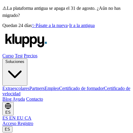
⚠️
La plataforma antigua se apaga el 31 de agosto. ¿Aún no has
migrado?
Quedan 24 días
✨
Pásate a la nueva
·
Ir a la antigua
Curso
Test
Precios
Soluciones
Extraescolares
Partners
Empleo
Certificado de formador
Certificado de
velocidad
Blog
Ayuda
Contacto
ES
ES
EN
EU
CA
Acceso
Registro
ES