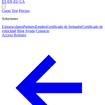
ES
EN
EU
CA
Curso
Test
Precios
Soluciones
Extraescolares
Partners
Empleo
Certificado de formador
Certificado de
velocidad
Blog
Ayuda
Contacto
Acceso
Registro