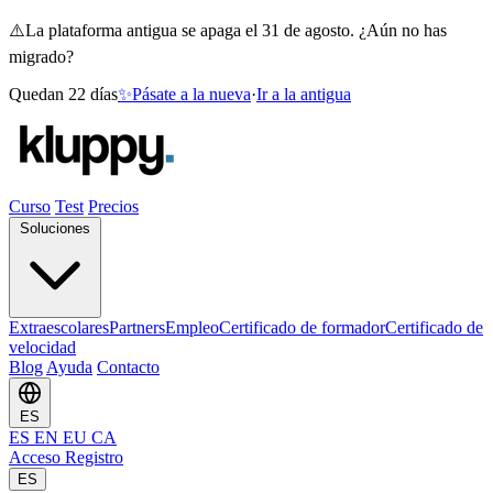
⚠️
La plataforma antigua se apaga el 31 de agosto. ¿Aún no has
migrado?
Quedan 22 días
✨
Pásate a la nueva
·
Ir a la antigua
Curso
Test
Precios
Soluciones
Extraescolares
Partners
Empleo
Certificado de formador
Certificado de
velocidad
Blog
Ayuda
Contacto
ES
ES
EN
EU
CA
Acceso
Registro
ES