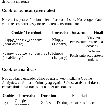
de forma agregada.
Cookies técnicas (esenciales)
Necesarias para el funcionamiento básico del sitio. No recogen datos
con fines comerciales y no requieren consentimiento.
Cookie / Tecnología
Proveedor
Duración
Finali
Almacenar t
Kluppy
kluppy_cookie_consent
Persistente
preferencia 
(localStorage)
(1st party)
cookies
Fecha en qu
Kluppy
kluppy_cookie_consent_date
Persistente
aceptaste/re
(localStorage)
(1st party)
cookies
Cookies analíticas
Nos ayudan a entender cómo se usa la web mediante Google
Analytics, de forma anónima y agregada.
Solo se activan si das tu
consentimiento
a través del banner de cookies.
Cookie
Proveedor
Duración
Finalidad
Google
2 años
Distinguir usuarios únicos
_ga
Analytics