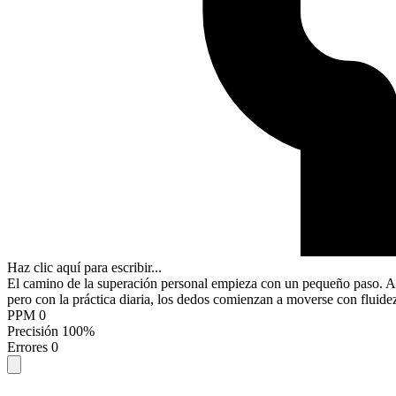
Haz clic aquí para escribir...
l
c
a
m
i
n
o
d
e
l
a
s
u
p
e
r
a
c
i
ó
n
p
e
r
s
o
n
a
l
e
m
p
i
e
z
a
c
o
n
u
n
p
e
q
u
e
ñ
o
p
a
s
o
.
A
p
e
r
o
c
o
n
l
a
p
r
á
c
t
i
c
a
d
i
a
r
i
a
,
l
o
s
d
e
d
o
s
c
o
m
i
e
n
z
a
n
a
m
o
v
e
r
s
e
c
o
n
f
l
u
i
d
e
PPM
0
Precisión
100%
Errores
0