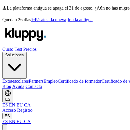
⚠️
La plataforma antigua se apaga el 31 de agosto. ¿Aún no has migr
Quedan 26 días
✨
Pásate a la nueva
·
Ir a la antigua
Curso
Test
Precios
Soluciones
Extraescolares
Partners
Empleo
Certificado de formador
Certificado de 
Blog
Ayuda
Contacto
ES
ES
EN
EU
CA
Acceso
Registro
ES
ES
EN
EU
CA