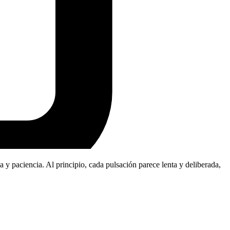
a
y
p
a
c
i
e
n
c
i
a
.
A
l
p
r
i
n
c
i
p
i
o
,
c
a
d
a
p
u
l
s
a
c
i
ó
n
p
a
r
e
c
e
l
e
n
t
a
y
d
e
l
i
b
e
r
a
d
a
,