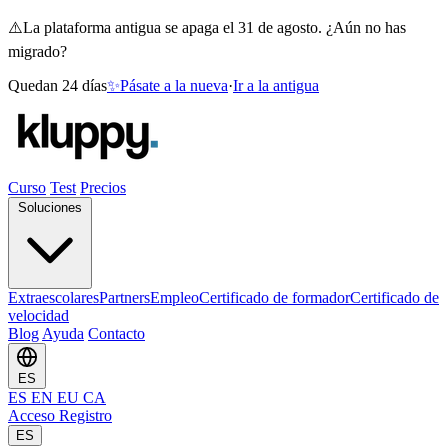
⚠️
La plataforma antigua se apaga el 31 de agosto. ¿Aún no has
migrado?
Quedan 24 días
✨
Pásate a la nueva
·
Ir a la antigua
Curso
Test
Precios
Soluciones
Extraescolares
Partners
Empleo
Certificado de formador
Certificado de
velocidad
Blog
Ayuda
Contacto
ES
ES
EN
EU
CA
Acceso
Registro
ES