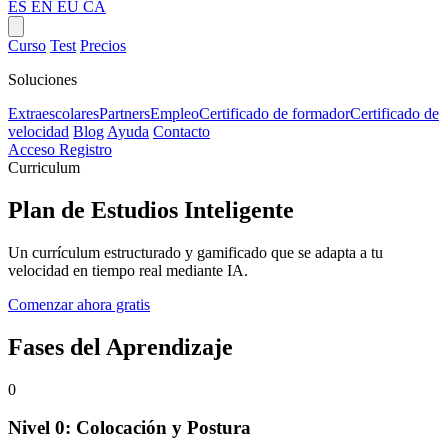
ES
EN
EU
CA
Curso
Test
Precios
Soluciones
Extraescolares
Partners
Empleo
Certificado de formador
Certificado de
velocidad
Blog
Ayuda
Contacto
Acceso
Registro
Curriculum
Plan de Estudios Inteligente
Un currículum estructurado y gamificado que se adapta a tu
velocidad en tiempo real mediante IA.
Comenzar ahora gratis
Fases del Aprendizaje
0
Nivel 0: Colocación y Postura