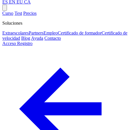
ES
EN
EU
CA
Curso
Test
Precios
Soluciones
Extraescolares
Partners
Empleo
Certificado de formador
Certificado de
velocidad
Blog
Ayuda
Contacto
Acceso
Registro