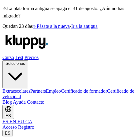
⚠️
La plataforma antigua se apaga el 31 de agosto. ¿Aún no has
migrado?
Quedan 23 días
✨
Pásate a la nueva
·
Ir a la antigua
Curso
Test
Precios
Soluciones
Extraescolares
Partners
Empleo
Certificado de formador
Certificado de
velocidad
Blog
Ayuda
Contacto
ES
ES
EN
EU
CA
Acceso
Registro
ES