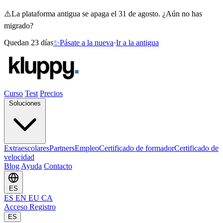
⚠️
La plataforma antigua se apaga el 31 de agosto. ¿Aún no has
migrado?
Quedan 23 días
✨
Pásate a la nueva
·
Ir a la antigua
Curso
Test
Precios
Soluciones
Extraescolares
Partners
Empleo
Certificado de formador
Certificado de
velocidad
Blog
Ayuda
Contacto
ES
ES
EN
EU
CA
Acceso
Registro
ES