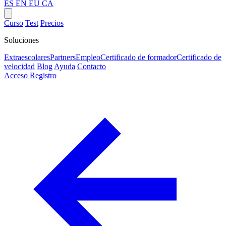
ES
EN
EU
CA
Curso
Test
Precios
Soluciones
Extraescolares
Partners
Empleo
Certificado de formador
Certificado de
velocidad
Blog
Ayuda
Contacto
Acceso
Registro