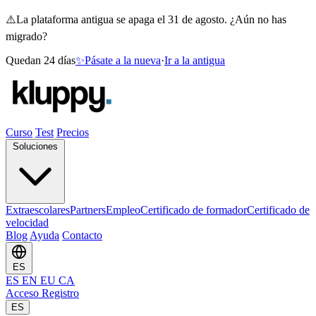
⚠️
La plataforma antigua se apaga el 31 de agosto. ¿Aún no has
migrado?
Quedan 24 días
✨
Pásate a la nueva
·
Ir a la antigua
Curso
Test
Precios
Soluciones
Extraescolares
Partners
Empleo
Certificado de formador
Certificado de
velocidad
Blog
Ayuda
Contacto
ES
ES
EN
EU
CA
Acceso
Registro
ES