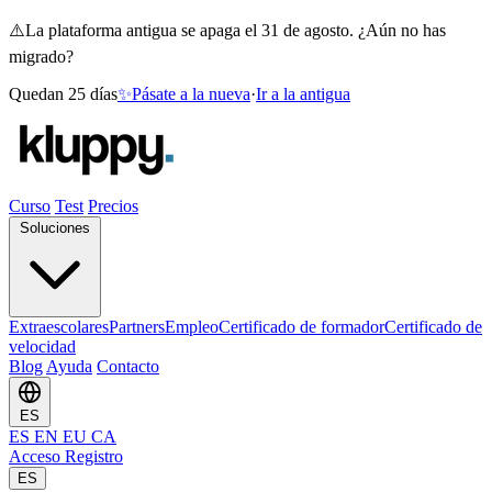
⚠️
La plataforma antigua se apaga el 31 de agosto. ¿Aún no has
migrado?
Quedan 25 días
✨
Pásate a la nueva
·
Ir a la antigua
Curso
Test
Precios
Soluciones
Extraescolares
Partners
Empleo
Certificado de formador
Certificado de
velocidad
Blog
Ayuda
Contacto
ES
ES
EN
EU
CA
Acceso
Registro
ES