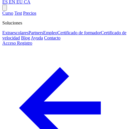
ES
EN
EU
CA
Curso
Test
Precios
Soluciones
Extraescolares
Partners
Empleo
Certificado de formador
Certificado de
velocidad
Blog
Ayuda
Contacto
Acceso
Registro