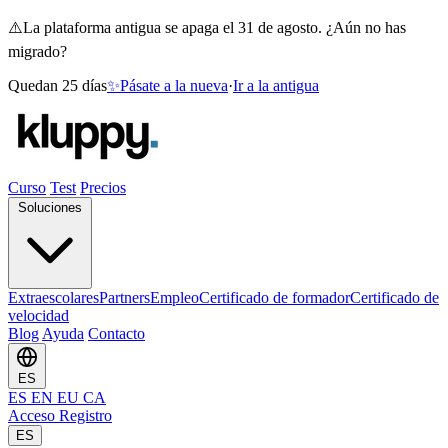
⚠️
La plataforma antigua se apaga el 31 de agosto. ¿Aún no has
migrado?
Quedan 25 días
✨
Pásate a la nueva
·
Ir a la antigua
Curso
Test
Precios
Soluciones
Extraescolares
Partners
Empleo
Certificado de formador
Certificado de
velocidad
Blog
Ayuda
Contacto
ES
ES
EN
EU
CA
Acceso
Registro
ES