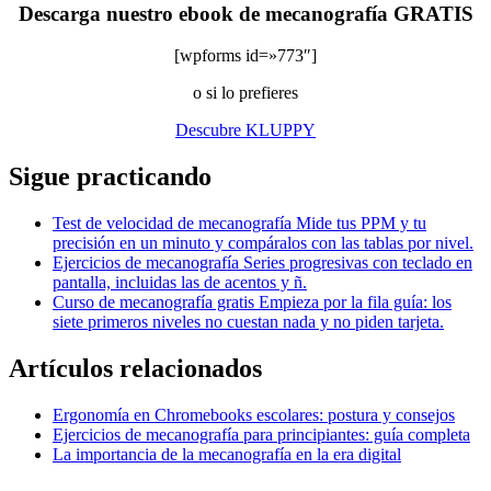
Descarga nuestro ebook de mecanografía GRATIS
[wpforms id=»773″]
o si lo prefieres
Descubre KLUPPY
Sigue practicando
Test de velocidad de mecanografía
Mide tus PPM y tu
precisión en un minuto y compáralos con las tablas por nivel.
Ejercicios de mecanografía
Series progresivas con teclado en
pantalla, incluidas las de acentos y ñ.
Curso de mecanografía gratis
Empieza por la fila guía: los
siete primeros niveles no cuestan nada y no piden tarjeta.
Artículos relacionados
Ergonomía en Chromebooks escolares: postura y consejos
Ejercicios de mecanografía para principiantes: guía completa
La importancia de la mecanografía en la era digital