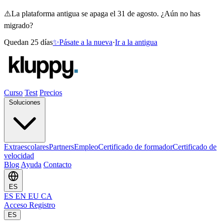
⚠️
La plataforma antigua se apaga el 31 de agosto. ¿Aún no has
migrado?
Quedan 25 días
✨
Pásate a la nueva
·
Ir a la antigua
Curso
Test
Precios
Soluciones
Extraescolares
Partners
Empleo
Certificado de formador
Certificado de
velocidad
Blog
Ayuda
Contacto
ES
ES
EN
EU
CA
Acceso
Registro
ES