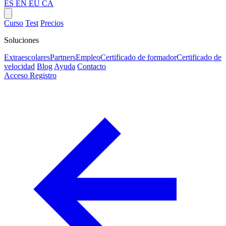
ES
EN
EU
CA
Curso
Test
Precios
Soluciones
Extraescolares
Partners
Empleo
Certificado de formador
Certificado de
velocidad
Blog
Ayuda
Contacto
Acceso
Registro