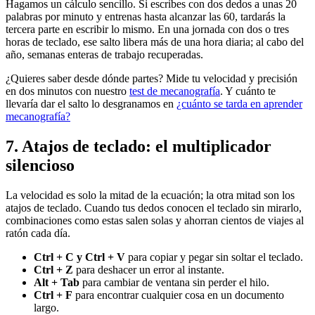
Hagamos un cálculo sencillo. Si escribes con dos dedos a unas 20
palabras por minuto y entrenas hasta alcanzar las 60, tardarás la
tercera parte en escribir lo mismo. En una jornada con dos o tres
horas de teclado, ese salto libera más de una hora diaria; al cabo del
año, semanas enteras de trabajo recuperadas.
¿Quieres saber desde dónde partes? Mide tu velocidad y precisión
en dos minutos con nuestro
test de mecanografía
. Y cuánto te
llevaría dar el salto lo desgranamos en
¿cuánto se tarda en aprender
mecanografía?
7. Atajos de teclado: el multiplicador
silencioso
La velocidad es solo la mitad de la ecuación; la otra mitad son los
atajos de teclado. Cuando tus dedos conocen el teclado sin mirarlo,
combinaciones como estas salen solas y ahorran cientos de viajes al
ratón cada día.
Ctrl + C y Ctrl + V
para copiar y pegar sin soltar el teclado.
Ctrl + Z
para deshacer un error al instante.
Alt + Tab
para cambiar de ventana sin perder el hilo.
Ctrl + F
para encontrar cualquier cosa en un documento
largo.