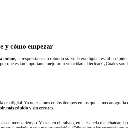
ne y cómo empezar
a online
, la respuesta es un rotundo sí. En la era digital, escribir rápi
 ¿por qué es tan importante mejorar tu velocidad al teclear? ¿Cuáles son 
!
la era digital. Ya no estamos en los tiempos en los que la mecanografía
bir más rápido y sin errores
.
reas en menos tiempo. Ya sea en el trabajo, en la escuela o al chatear, l
 mirar el teclado y con mayor precisión. ¡Dile adiós a las correcciones 