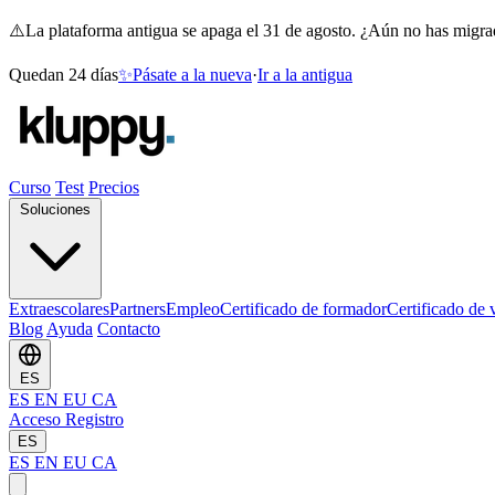
⚠️
La plataforma antigua se apaga el 31 de agosto. ¿Aún no has migr
Quedan 24 días
✨
Pásate a la nueva
·
Ir a la antigua
Curso
Test
Precios
Soluciones
Extraescolares
Partners
Empleo
Certificado de formador
Certificado de 
Blog
Ayuda
Contacto
ES
ES
EN
EU
CA
Acceso
Registro
ES
ES
EN
EU
CA