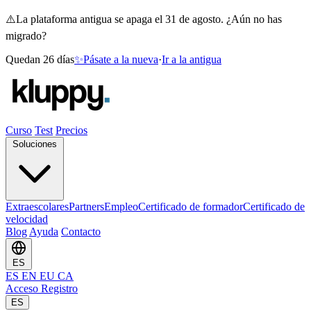
⚠️
La plataforma antigua se apaga el 31 de agosto. ¿Aún no has
migrado?
Quedan 26 días
✨
Pásate a la nueva
·
Ir a la antigua
Curso
Test
Precios
Soluciones
Extraescolares
Partners
Empleo
Certificado de formador
Certificado de
velocidad
Blog
Ayuda
Contacto
ES
ES
EN
EU
CA
Acceso
Registro
ES