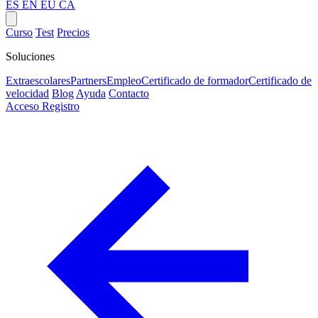
ES
EN
EU
CA
Curso
Test
Precios
Soluciones
Extraescolares
Partners
Empleo
Certificado de formador
Certificado de
velocidad
Blog
Ayuda
Contacto
Acceso
Registro