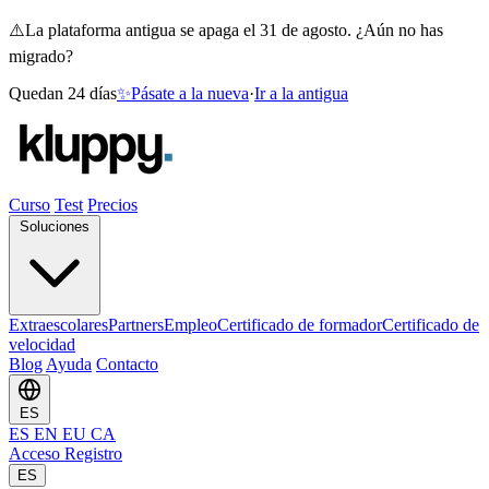
⚠️
La plataforma antigua se apaga el 31 de agosto. ¿Aún no has
migrado?
Quedan 24 días
✨
Pásate a la nueva
·
Ir a la antigua
Curso
Test
Precios
Soluciones
Extraescolares
Partners
Empleo
Certificado de formador
Certificado de
velocidad
Blog
Ayuda
Contacto
ES
ES
EN
EU
CA
Acceso
Registro
ES