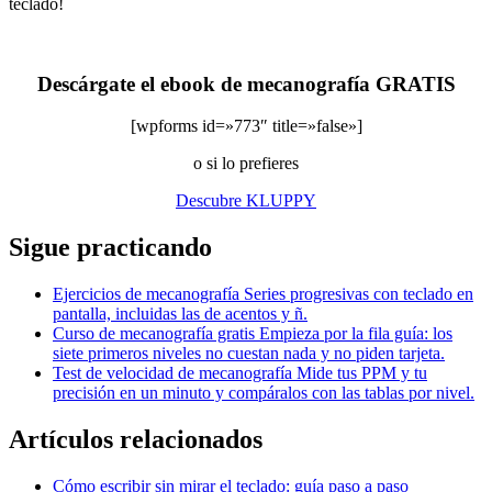
teclado!
Descárgate el ebook de mecanografía GRATIS
[wpforms id=»773″ title=»false»]
o si lo prefieres
Descubre KLUPPY
Sigue practicando
Ejercicios de mecanografía
Series progresivas con teclado en
pantalla, incluidas las de acentos y ñ.
Curso de mecanografía gratis
Empieza por la fila guía: los
siete primeros niveles no cuestan nada y no piden tarjeta.
Test de velocidad de mecanografía
Mide tus PPM y tu
precisión en un minuto y compáralos con las tablas por nivel.
Artículos relacionados
Cómo escribir sin mirar el teclado: guía paso a paso