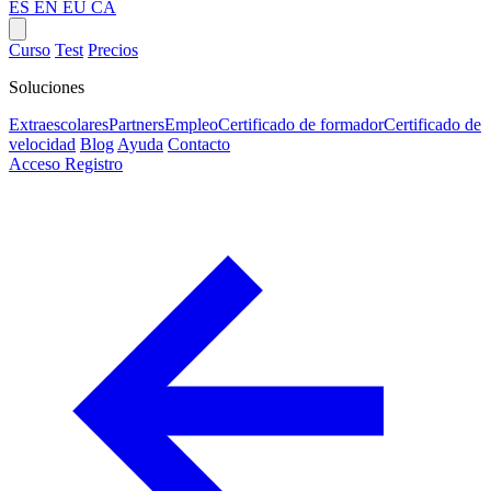
ES
EN
EU
CA
Curso
Test
Precios
Soluciones
Extraescolares
Partners
Empleo
Certificado de formador
Certificado de
velocidad
Blog
Ayuda
Contacto
Acceso
Registro