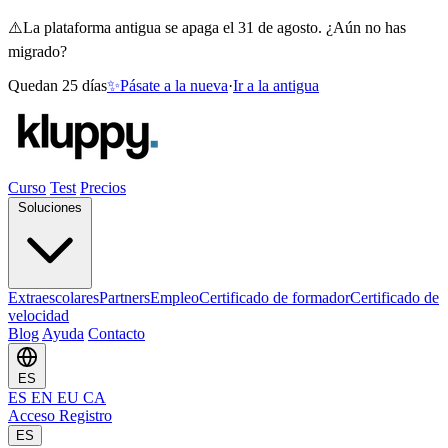
⚠️
La plataforma antigua se apaga el 31 de agosto. ¿Aún no has
migrado?
Quedan 25 días
✨
Pásate a la nueva
·
Ir a la antigua
Curso
Test
Precios
Soluciones
Extraescolares
Partners
Empleo
Certificado de formador
Certificado de
velocidad
Blog
Ayuda
Contacto
ES
ES
EN
EU
CA
Acceso
Registro
ES