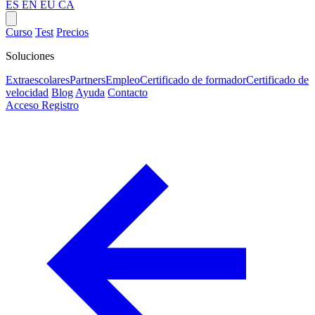
ES
EN
EU
CA
Curso
Test
Precios
Soluciones
Extraescolares
Partners
Empleo
Certificado de formador
Certificado de
velocidad
Blog
Ayuda
Contacto
Acceso
Registro