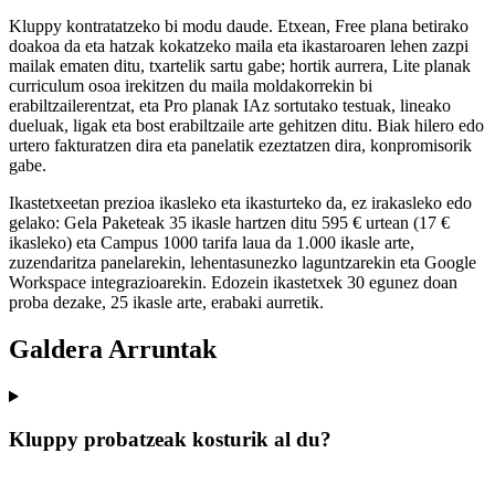
Kluppy kontratatzeko bi modu daude. Etxean, Free plana betirako
doakoa da eta hatzak kokatzeko maila eta ikastaroaren lehen zazpi
mailak ematen ditu, txartelik sartu gabe; hortik aurrera, Lite planak
curriculum osoa irekitzen du maila moldakorrekin bi
erabiltzailerentzat, eta Pro planak IAz sortutako testuak, lineako
dueluak, ligak eta bost erabiltzaile arte gehitzen ditu. Biak hilero edo
urtero fakturatzen dira eta panelatik ezeztatzen dira, konpromisorik
gabe.
Ikastetxeetan prezioa ikasleko eta ikasturteko da, ez irakasleko edo
gelako: Gela Paketeak 35 ikasle hartzen ditu 595 € urtean (17 €
ikasleko) eta Campus 1000 tarifa laua da 1.000 ikasle arte,
zuzendaritza panelarekin, lehentasunezko laguntzarekin eta Google
Workspace integrazioarekin. Edozein ikastetxek 30 egunez doan
proba dezake, 25 ikasle arte, erabaki aurretik.
Galdera Arruntak
Kluppy probatzeak kosturik al du?