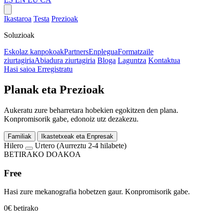
Ikastaroa
Testa
Prezioak
Soluzioak
Eskolaz kanpokoak
Partners
Enplegua
Formatzaile
ziurtagiria
Abiadura ziurtagiria
Bloga
Laguntza
Kontaktua
Hasi saioa
Erregistratu
Planak eta Prezioak
Aukeratu zure beharretara hobekien egokitzen den plana.
Konpromisorik gabe, edonoiz utz dezakezu.
Familiak
Ikastetxeak eta Enpresak
Hilero
Urtero
(Aurreztu 2-4 hilabete)
BETIRAKO DOAKOA
Free
Hasi zure mekanografia hobetzen gaur. Konpromisorik gabe.
0€
betirako