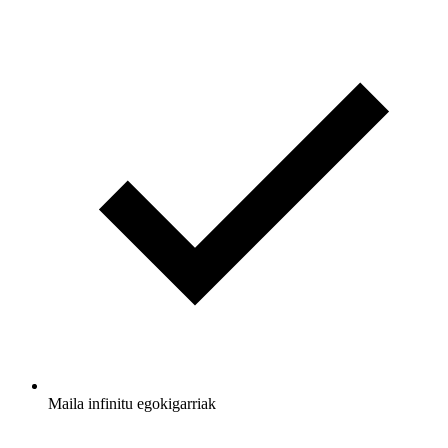
Maila infinitu egokigarriak