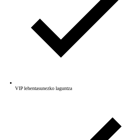
VIP lehentasunezko laguntza