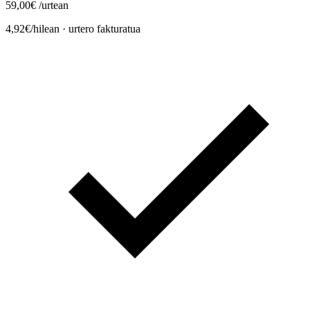
59,00€
/urtean
4,92€/hilean · urtero fakturatua