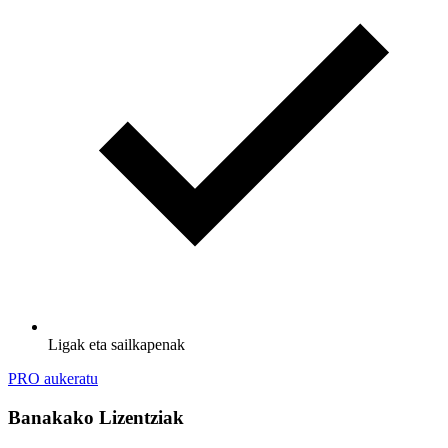
Ligak eta sailkapenak
PRO aukeratu
Banakako Lizentziak