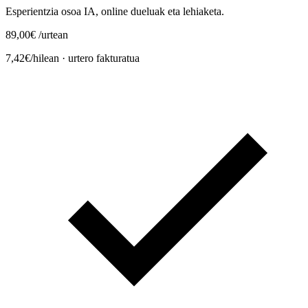
Esperientzia osoa IA, online dueluak eta lehiaketa.
89,00€
/urtean
7,42€/hilean · urtero fakturatua