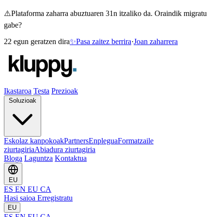
⚠️
Plataforma zaharra abuztuaren 31n itzaliko da. Oraindik migratu
gabe?
22 egun geratzen dira
✨
Pasa zaitez berrira
·
Joan zaharrera
Ikastaroa
Testa
Prezioak
Soluzioak
Eskolaz kanpokoak
Partners
Enplegua
Formatzaile
ziurtagiria
Abiadura ziurtagiria
Bloga
Laguntza
Kontaktua
EU
ES
EN
EU
CA
Hasi saioa
Erregistratu
EU
ES
EN
EU
CA