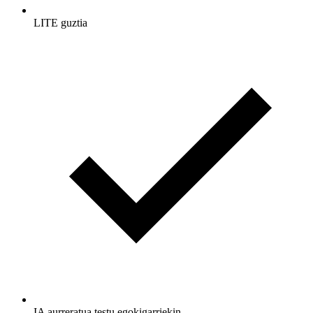
LITE guztia
IA aurreratua testu egokigarriekin