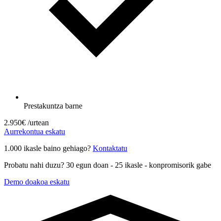
Prestakuntza barne
2.950€
/urtean
Aurrekontua eskatu
1.000 ikasle baino gehiago?
Kontaktatu
Probatu nahi duzu? 30 egun doan - 25 ikasle - konpromisorik gabe
Demo doakoa eskatu