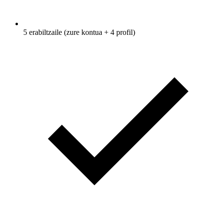
5 erabiltzaile (zure kontua + 4 profil)