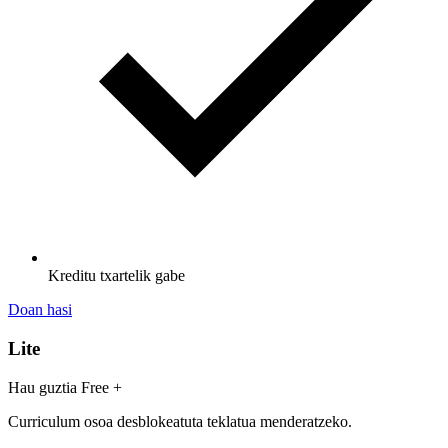
Kreditu txartelik gabe
Doan hasi
Lite
Hau guztia Free +
Curriculum osoa desblokeatuta teklatua menderatzeko.