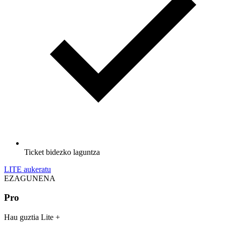
Ticket bidezko laguntza
LITE aukeratu
EZAGUNENA
Pro
Hau guztia Lite +