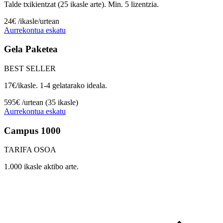
Talde txikientzat (25 ikasle arte). Min. 5 lizentzia.
24€
/ikasle/urtean
Aurrekontua eskatu
Gela Paketea
BEST SELLER
17€/ikasle. 1-4 gelatarako ideala.
595€
/urtean (35 ikasle)
Aurrekontua eskatu
Campus 1000
TARIFA OSOA
1.000 ikasle aktibo arte.