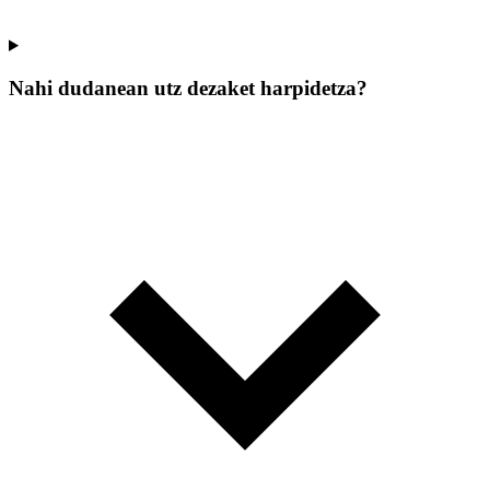
Nahi dudanean utz dezaket harpidetza?