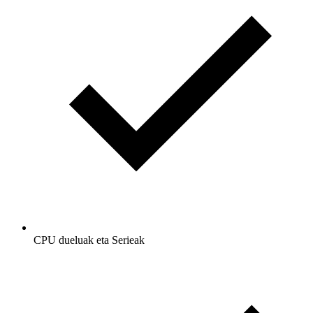
CPU dueluak eta Serieak