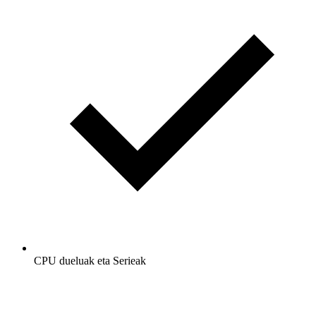
CPU dueluak eta Serieak